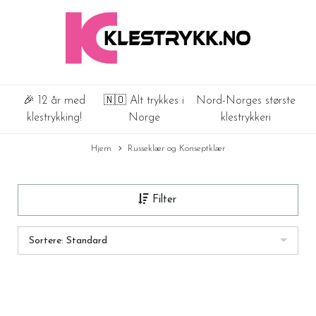
🎉 12 år med
🇳🇴 Alt trykkes i
Nord-Norges største
klestrykking!
Norge
klestrykkeri
Hjem
Russeklær og Konseptklær
Filter
Sortere: Standard