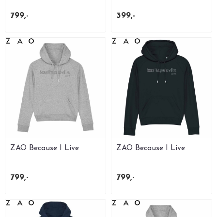
Volcano Stone
799,-
399,-
ZAO Because I Live
ZAO Because I Live
Hettegenser Dame
Hettegenser Dame SORT
Gråmelert ...
Trigger
799,-
799,-