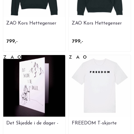
ZAO Kors Hettegenser
ZAO Kors Hettegenser
Dame SORT
SORT Cruiser Unisex
799,-
799,-
Det Skjedde i de dager -
FREEDOM T-skjorte
Dobbel Julekort 11x14 ...
Økologisk Unisex