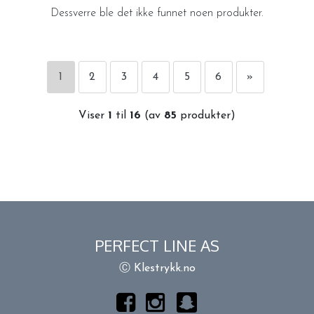
Dessverre ble det ikke funnet noen produkter.
1
2
3
4
5
6
»
Viser
1
til
16
(av
85
produkter)
PERFECT LINE AS
Ⓒ Klestrykk.no