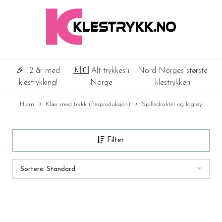
🎉 12 år med
🇳🇴 Alt trykkes i
Nord-Norges største
klestrykking!
Norge
klestrykkeri
Hjem
Klær med trykk (flerproduksjon)
Spilledrakter og lagtøy
Filter
Sortere: Standard