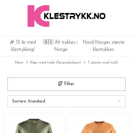
🎉 12 år med
🇳🇴 Alt trykkes i
Nord-Norges største
klestrykking!
Norge
klestrykkeri
Hjem
Klær med trykk (flerproduksjon)
T-skjorte med trykk
Filter
Sortere: Standard