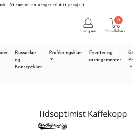
k - Vi samler inn penger til ditt prosjekt
eter
Klestrykk.no - Alt av klær med trykk eller brodering
kk.no
Kontakt oss
Størrelseguider og Målskjema
0
ser Unisex
Logg inn
Handlekurv
oder
Russeklær
Profileringsklær
Eventer og
G
og
arrangementer
Pr
Konseptklær
Tidsoptimist Kaffekopp