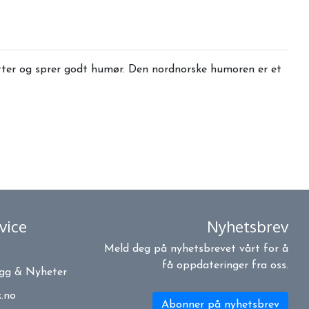
latter og sprer godt humør. Den nordnorske humoren er et
vice
Nyhetsbrev
Meld deg på nyhetsbrevet vårt for å
få oppdateringer fra oss.
ogg & Nyheter
.no
Abonner på nyhetsbrev