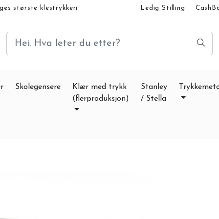
es største klestrykkeri
Ledig Stilling
CashBac
Klestrykk Blogg & Nyh
Logg på
Om Klestry
Størrelsguide Hettegen
r
Skolegensere
Klær med trykk
Stanley
Trykkemet
(flerproduksjon)
/ Stella